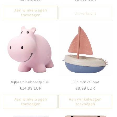
prijs
prijs
Aan winkelwagen
Uitverkocht
toevoegen
Nijlpaard badspeeltje tikiri
BIOplastic Zeilboot
Normale
€14,99 EUR
Normale
€8,99 EUR
prijs
prijs
Aan winkelwagen
Aan winkelwagen
toevoegen
toevoegen