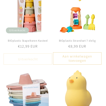
Uitverkocht
BIOplastic Stapeltoren Kasteel
BIOplastic Strandset 7-delig
Normale
€12,99 EUR
Normale
€8,99 EUR
prijs
prijs
Aan winkelwagen
Uitverkocht
toevoegen