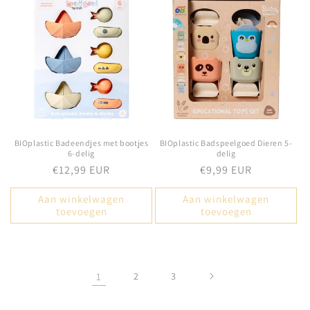
BIOplastic Badeendjes met bootjes
BIOplastic Badspeelgoed Dieren 5-
6-delig
delig
Normale
€12,99 EUR
Normale
€9,99 EUR
prijs
prijs
Aan winkelwagen
Aan winkelwagen
toevoegen
toevoegen
1
2
3