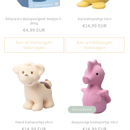
BIOplastic Badspeelgoed bootjes 5-
Kip badspeeltje tikiri
delig
Normale
€14,99 EUR
Normale
€4,99 EUR
prijs
prijs
Aan winkelwagen
Aan winkelwagen
toevoegen
toevoegen
Uitverkocht
Hond badspeeltje tikiri
Zeepaardje badspeeltje tikiri
Normale
€14,99 EUR
Normale
€14,99 EUR