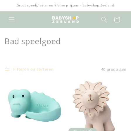
Meteen
Groot speelplezier en kleine prijzen - Babyshop Zeeland
naar de
content
Winkelwagen
C
Bad speelgoed
o
l
Filteren en sorteren
40 producten
l
e
c
t
i