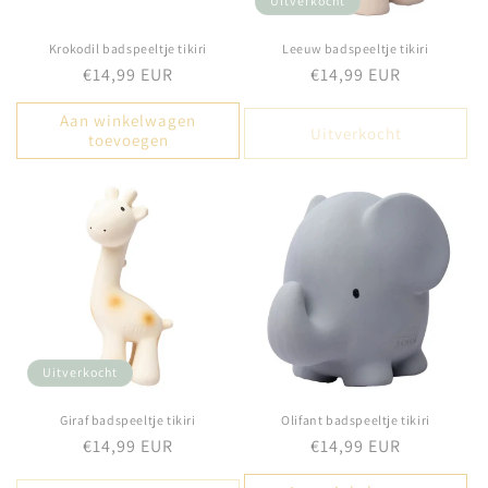
e
Uitverkocht
:
Krokodil badspeeltje tikiri
Leeuw badspeeltje tikiri
Normale
€14,99 EUR
Normale
€14,99 EUR
prijs
prijs
Aan winkelwagen
Uitverkocht
toevoegen
Uitverkocht
Giraf badspeeltje tikiri
Olifant badspeeltje tikiri
Normale
€14,99 EUR
Normale
€14,99 EUR
prijs
prijs