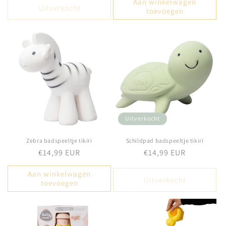
Aan winkelwagen
Uitverkocht
toevoegen
Uitverkocht
Zebra badspeeltje tikiri
Schildpad badspeeltje tikiri
Normale
€14,99 EUR
Normale
€14,99 EUR
prijs
prijs
Aan winkelwagen
Uitverkocht
toevoegen