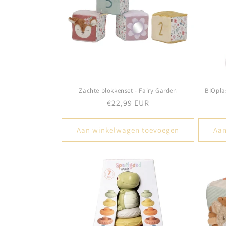
c
t
i
e
Zachte blokkenset - Fairy Garden
BIOpla
:
Normale
€22,99 EUR
prijs
Aan winkelwagen toevoegen
Aan