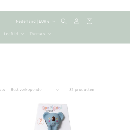
L
Inloggen
Winkelwagen
Nederland | EUR €
a
Leeftijd
Thema's
n
d
/
r
e
g
op:
32 producten
i
o