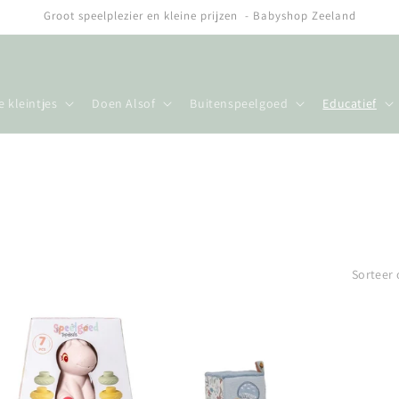
Groot speelplezier en kleine prijzen - Babyshop Zeeland
e kleintjes
Doen Alsof
Buitenspeelgoed
Educatief
Sorteer 