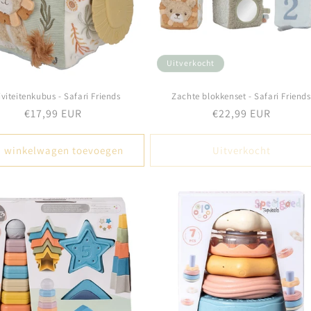
Uitverkocht
iviteitenkubus - Safari Friends
Zachte blokkenset - Safari Friends
Normale
€17,99 EUR
Normale
€22,99 EUR
prijs
prijs
 winkelwagen toevoegen
Uitverkocht