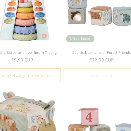
Uitverkocht
stic Stapeltoren eenhoorn 7-delig
Zachte blokkenset - Forest Friends
Normale
€9,99 EUR
Normale
€22,99 EUR
prijs
prijs
 winkelwagen toevoegen
Uitverkocht