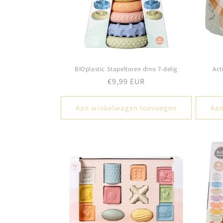
BIOplastic Stapeltoren dino 7-delig
Act
Normale
€9,99 EUR
prijs
Aan winkelwagen toevoegen
Aan