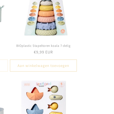
BIOplastic Stapeltoren koala 7-delig
Normale
€9,99 EUR
prijs
Aan winkelwagen toevoegen