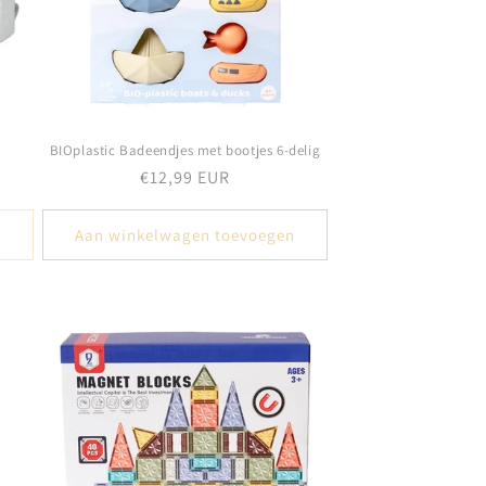
BIOplastic Badeendjes met bootjes 6-delig
Normale
€12,99 EUR
prijs
Aan winkelwagen toevoegen