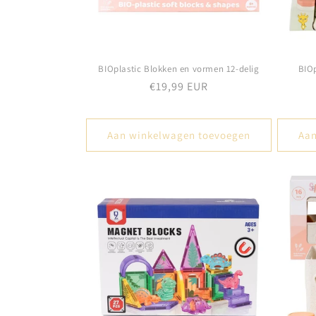
BIOplastic Blokken en vormen 12-delig
BIOp
Normale
€19,99 EUR
prijs
Aan winkelwagen toevoegen
Aan