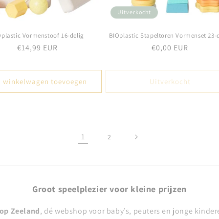
Uitverkocht
plastic Vormenstoof 16-delig
BIOplastic Stapeltoren Vormenset 23-d
Normale
€14,99 EUR
Normale
€0,00 EUR
prijs
prijs
 winkelwagen toevoegen
Uitverkocht
1
2
Groot speelplezier voor kleine prijzen
op Zeeland
, dé webshop voor baby’s, peuters en jonge kinder