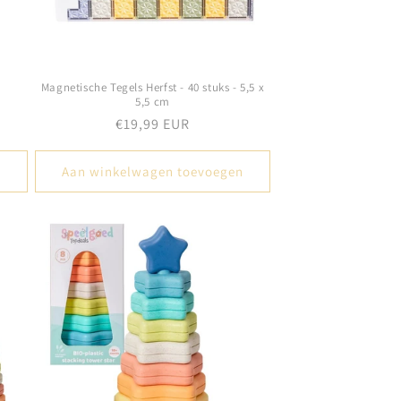
Magnetische Tegels Herfst - 40 stuks - 5,5 x
5,5 cm
Normale
€19,99 EUR
prijs
n
Aan winkelwagen toevoegen