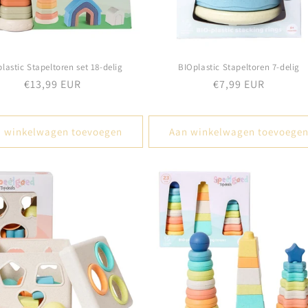
lastic Stapeltoren set 18-delig
BIOplastic Stapeltoren 7-delig
Normale
€13,99 EUR
Normale
€7,99 EUR
prijs
prijs
 winkelwagen toevoegen
Aan winkelwagen toevoege