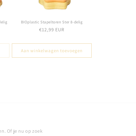
elig
BIOplastic Stapeltoren Ster 8-delig
Normale
€12,99 EUR
prijs
Aan winkelwagen toevoegen
en. Of je nu op zoek