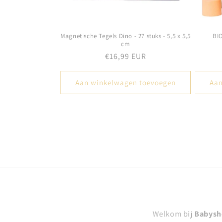
Magnetische Tegels Dino - 27 stuks - 5,5 x 5,5
BIO
cm
Normale
€16,99 EUR
prijs
Aan winkelwagen toevoegen
Aan
Welkom bij
Babysh